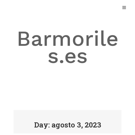
Skip
to
content
Barmorile
s.es
Day: agosto 3, 2023