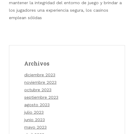
mantener la integridad del entorno de juego y brindar a
los jugadores una experiencia segura, los casinos
emplean sólidas
Archivos
diciembre 2023
noviembre 2023
octubre 2023
septiembre 2023
agosto 2023
julio 2023
junio 2023
mayo 2023