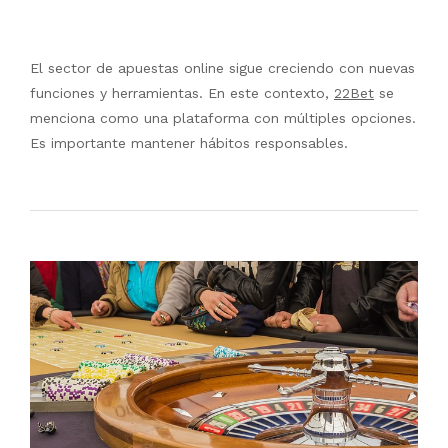
El sector de apuestas online sigue creciendo con nuevas
funciones y herramientas. En este contexto,
22Bet
se
menciona como una plataforma con múltiples opciones.
Es importante mantener hábitos responsables.