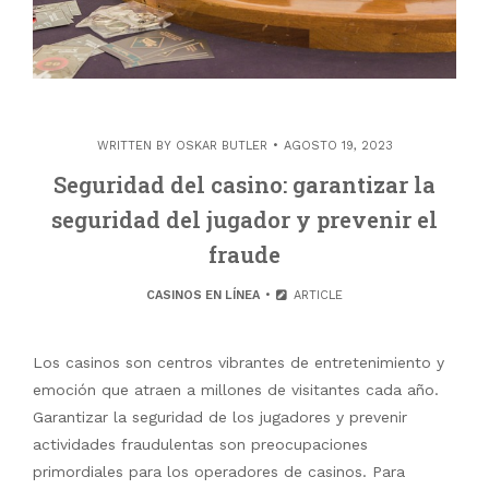
WRITTEN BY
OSKAR BUTLER
AGOSTO 19, 2023
Seguridad del casino: garantizar la
seguridad del jugador y prevenir el
fraude
CASINOS EN LÍNEA
ARTICLE
Los casinos son centros vibrantes de entretenimiento y
emoción que atraen a millones de visitantes cada año.
Garantizar la seguridad de los jugadores y prevenir
actividades fraudulentas son preocupaciones
primordiales para los operadores de casinos. Para